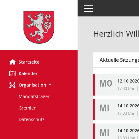
Toggle navigation
Herzlich Wi
Aktuelle Sitzung
Startseite
Kalender
MO
12.10.202
Organisation
17:30 Uhr
Mandatsträger
MI
14.10.202
Gremien
17:30 Uhr
Datenschutz
MI
14.10.202
18:00 Uhr