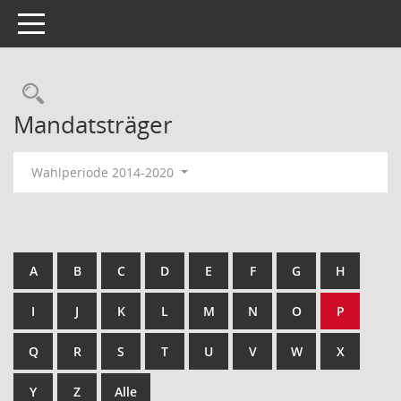
Toggle navigation
Rechercheauswahl
Mandatsträger
Wahlperiode 2014-2020
A
B
C
D
E
F
G
H
I
J
K
L
M
N
O
P
Q
R
S
T
U
V
W
X
Y
Z
Alle