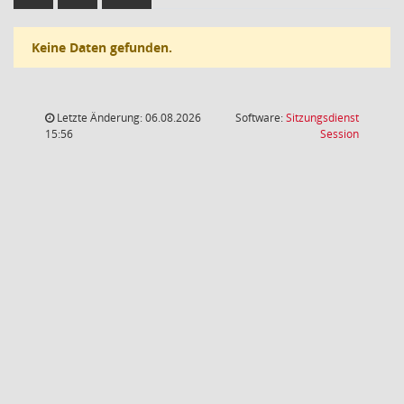
Keine Daten gefunden.
Letzte Änderung: 06.08.2026
Software:
Sitzungsdienst
(Wird in
15:56
Session