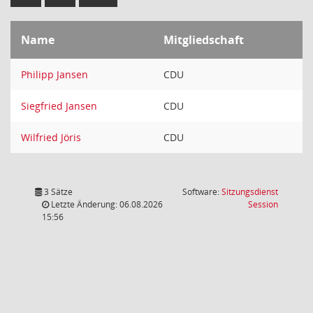
Name
Mitgliedschaft
Philipp Jansen
CDU
Siegfried Jansen
CDU
Wilfried Jöris
CDU
3 Sätze
Software:
Sitzungsdienst
(Wird in
Letzte Änderung: 06.08.2026
Session
15:56