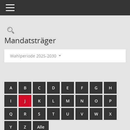
Toggle navigation
Rechercheauswahl
Mandatsträger
Wahlperiode 2025-2030
A
B
C
D
E
F
G
H
I
J
K
L
M
N
O
P
Q
R
S
T
U
V
W
X
Y
Z
Alle