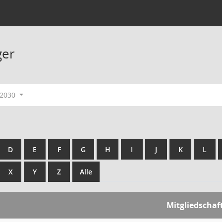
ger
-2030
D
E
F
G
H
I
J
K
L
X
Y
Z
Alle
Mitgliedschaf