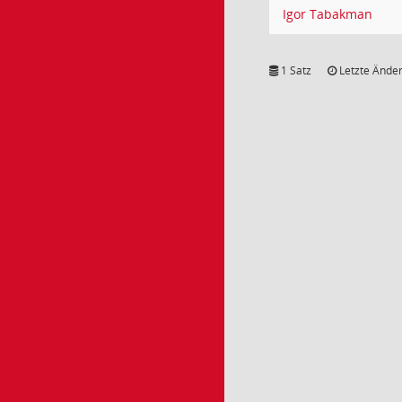
Igor Tabakman
1 Satz
Letzte Änder