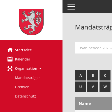
Toggle navigation
Mandatsträ
Wahlperiode 2025
Startseite
Kalender
Organisation
A
B
C
Mandatsträger
U
V
W
Gremien
Datenschutz
Name