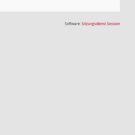
(Wird in
Software:
Sitzungsdienst
Session