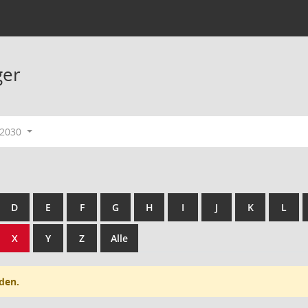
ger
-2030
D
E
F
G
H
I
J
K
L
X
Y
Z
Alle
den.