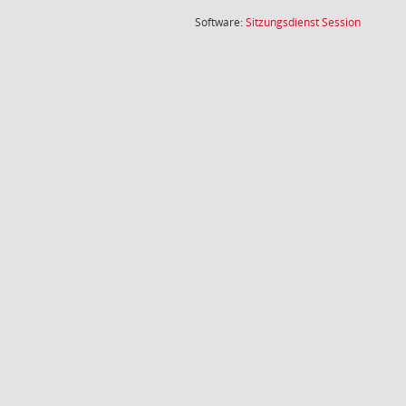
(Wird in
Software:
Sitzungsdienst
Session