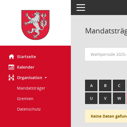
Toggle navigation
Mandatsträ
Wahlperiode 2025
Startseite
Kalender
Organisation
A
B
C
Mandatsträger
U
V
W
Gremien
Datenschutz
Keine Daten gefun