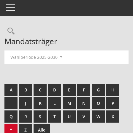
Toggle navigation
Rechercheauswahl
Mandatsträger
Wahlperiode 2025-2030
A
B
C
D
E
F
G
H
I
J
K
L
M
N
O
P
Q
R
S
T
U
V
W
X
Y
Z
Alle