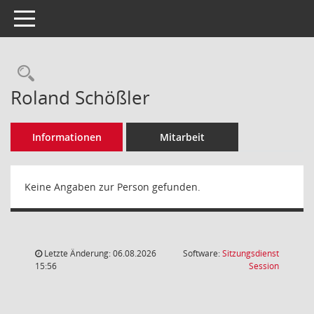
Toggle navigation
Rechercheauswahl
Roland Schößler
Informationen
Mitarbeit
Keine Angaben zur Person gefunden.
Letzte Änderung: 06.08.2026
Software:
Sitzungsdienst
(Wird in
15:56
Session