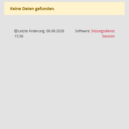
Keine Daten gefunden.
Letzte Änderung: 06.08.2026
Software:
Sitzungsdienst
(Wird in
15:56
Session