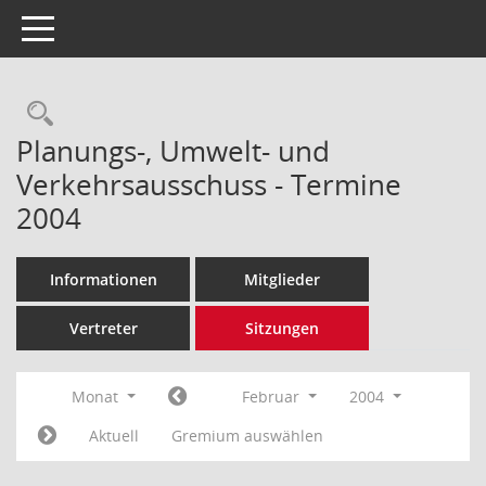
Toggle navigation
Rechercheauswahl
Planungs-, Umwelt- und
Verkehrsausschuss - Termine
2004
Informationen
Mitglieder
Vertreter
Sitzungen
Monat
Februar
2004
Aktuell
Gremium auswählen