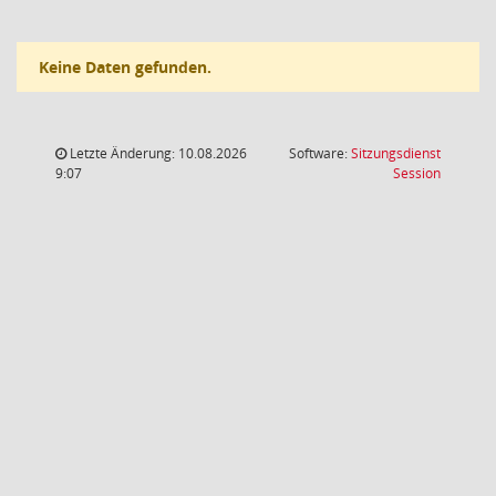
Keine Daten gefunden.
Letzte Änderung: 10.08.2026
Software:
Sitzungsdienst
(Wird in
9:07
Session