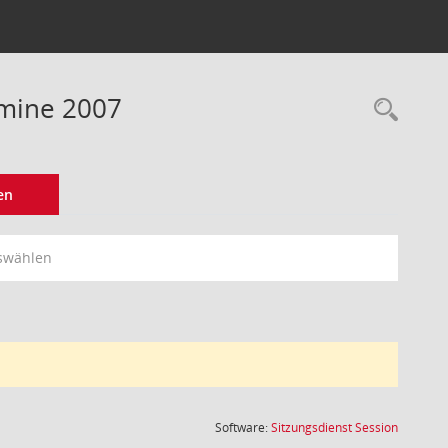
rmine 2007
Rec
en
swählen
(Wird in
Software:
Sitzungsdienst
Session