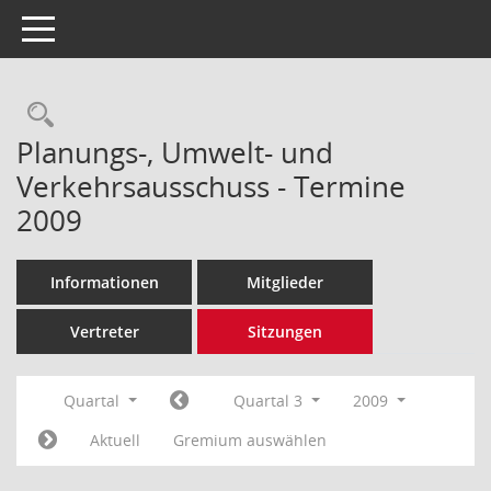
Toggle navigation
Rechercheauswahl
Planungs-, Umwelt- und
Verkehrsausschuss - Termine
2009
Informationen
Mitglieder
Vertreter
Sitzungen
Quartal
Quartal 3
2009
Aktuell
Gremium auswählen