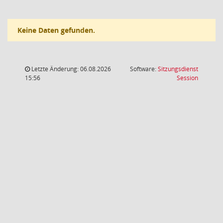
Keine Daten gefunden.
Letzte Änderung: 06.08.2026
Software:
Sitzungsdienst
(Wird in
15:56
Session