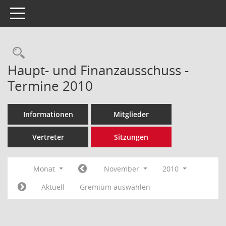
Toggle navigation
Rechercheauswahl
Haupt- und Finanzausschuss -
Termine 2010
Informationen
Mitglieder
Vertreter
Sitzungen
Monat
November
2010
Aktuell
Gremium auswählen