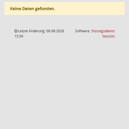
Keine Daten gefunden.
Letzte Änderung: 06.08.2026
Software:
Sitzungsdienst
(Wird in
15:56
Session