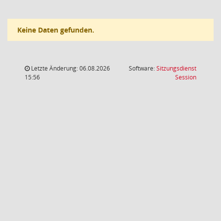
Keine Daten gefunden.
Letzte Änderung: 06.08.2026
Software:
Sitzungsdienst
(Wird in
15:56
Session