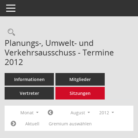
Toggle navigation
Rechercheauswahl
Planungs-, Umwelt- und
Verkehrsausschuss - Termine
2012
Informationen
Mitglieder
Vertreter
Sitzungen
Monat
August
2012
Aktuell
Gremium auswählen