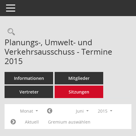
Toggle navigation
Rechercheauswahl
Planungs-, Umwelt- und
Verkehrsausschuss - Termine
2015
Informationen
Mitglieder
Vertreter
Sitzungen
Monat
Juni
2015
Aktuell
Gremium auswählen