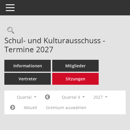
Toggle navigation
Rechercheauswahl
Schul- und Kulturausschuss -
Termine 2027
Informationen
Mitglieder
Vertreter
Sitzungen
Quartal
Quartal 4
2027
Aktuell
Gremium auswählen