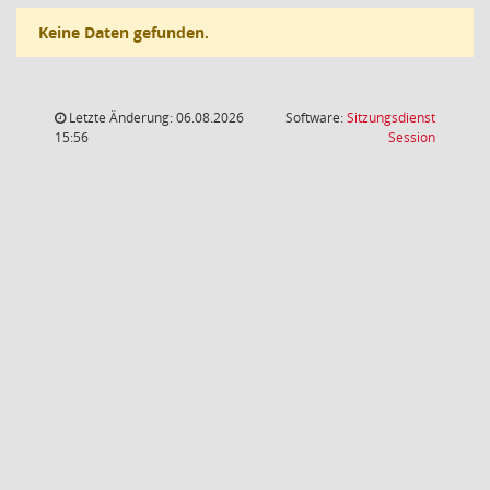
Keine Daten gefunden.
Letzte Änderung: 06.08.2026
Software:
Sitzungsdienst
(Wird in
15:56
Session