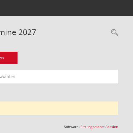
rmine 2027
Rec
en
swählen
(Wird in
Software:
Sitzungsdienst
Session