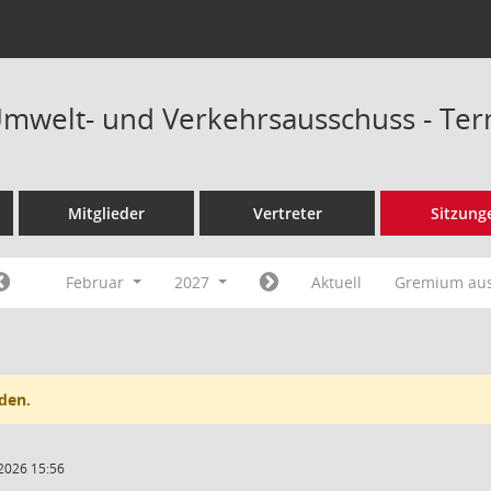
Umwelt- und Verkehrsausschuss - Te
Mitglieder
Vertreter
Sitzung
Februar
2027
Aktuell
Gremium au
den.
2026 15:56