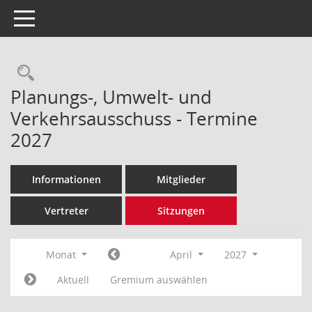
Toggle navigation
Rechercheauswahl
Planungs-, Umwelt- und
Verkehrsausschuss - Termine
2027
Informationen
Mitglieder
Vertreter
Sitzungen
Monat
April
2027
Aktuell
Gremium auswählen