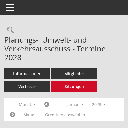
Toggle navigation
Rechercheauswahl
Planungs-, Umwelt- und
Verkehrsausschuss - Termine
2028
Informationen
Mitglieder
Vertreter
Sitzungen
Monat
Januar
2028
Aktuell
Gremium auswählen