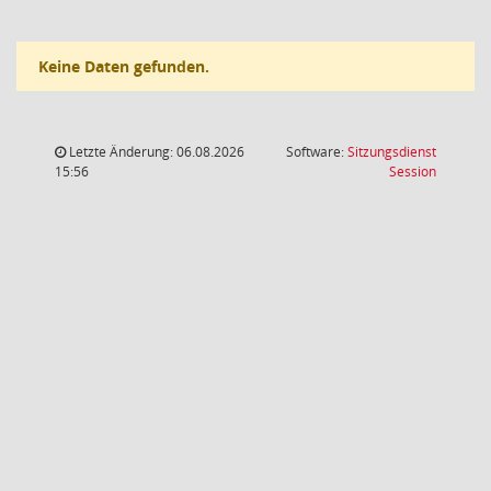
Keine Daten gefunden.
Letzte Änderung: 06.08.2026
Software:
Sitzungsdienst
(Wird in
15:56
Session