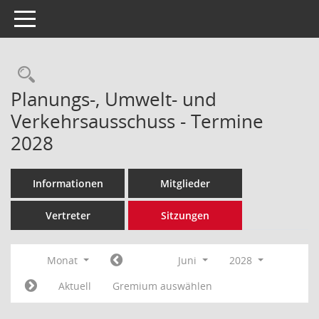
Toggle navigation
Rechercheauswahl
Planungs-, Umwelt- und
Verkehrsausschuss - Termine
2028
Informationen
Mitglieder
Vertreter
Sitzungen
Monat
Juni
2028
Aktuell
Gremium auswählen