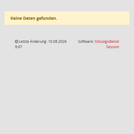
Keine Daten gefunden.
Letzte Änderung: 10.08.2026
Software:
Sitzungsdienst
(Wird in
9:07
Session