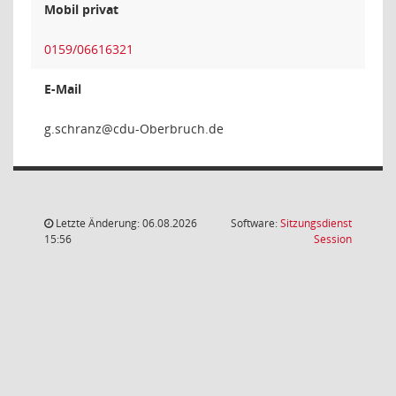
Mobil privat
0159/06616321
E-Mail
znarh
Letzte Änderung: 06.08.2026
Software:
Sitzungsdienst
(Wird in
15:56
Session