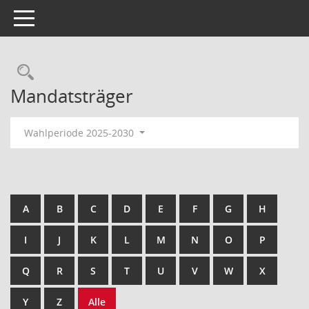
Toggle navigation
Rechercheauswahl
Mandatsträger
Wahlperiode 2025-2030
A
B
C
D
E
F
G
H
I
J
K
L
M
N
O
P
Q
R
S
T
U
V
W
X
Y
Z
Alle