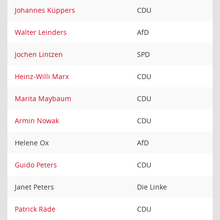
Johannes Küppers
CDU
Walter Leinders
AfD
Jochen Lintzen
SPD
Heinz-Willi Marx
CDU
Marita Maybaum
CDU
Armin Nowak
CDU
Helene Ox
AfD
Guido Peters
CDU
Janet Peters
Die Linke
Patrick Räde
CDU