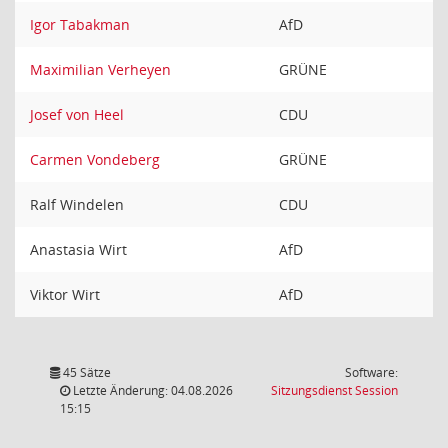
Igor Tabakman
AfD
Maximilian Verheyen
GRÜNE
Josef von Heel
CDU
Carmen Vondeberg
GRÜNE
Ralf Windelen
CDU
Anastasia Wirt
AfD
Viktor Wirt
AfD
45 Sätze
Software:
(Wird in
Letzte Änderung: 04.08.2026
Sitzungsdienst
Session
15:15