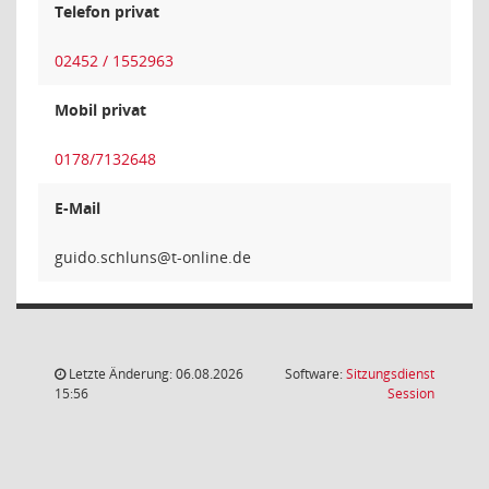
Telefon privat
02452 / 1552963
Mobil privat
0178/7132648
E-Mail
snulhcs
Letzte Änderung: 06.08.2026
Software:
Sitzungsdienst
(Wird in
15:56
Session