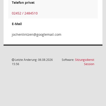
Telefon privat
02452 / 2484510
E-Mail
neztnil
Letzte Änderung: 06.08.2026
Software:
Sitzungsdienst
(Wird in
15:56
Session