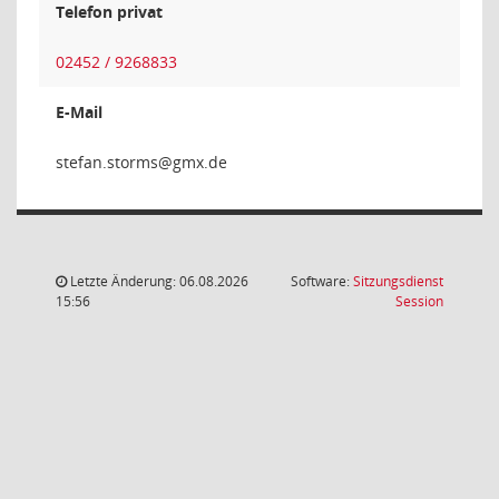
Telefon privat
02452 / 9268833
E-Mail
smrots.
Letzte Änderung: 06.08.2026
Software:
Sitzungsdienst
(Wird in
15:56
Session