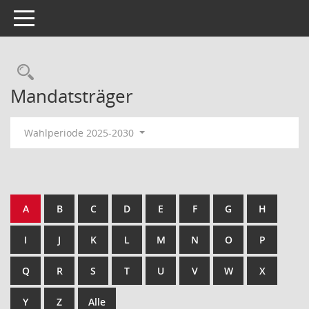
Toggle navigation
Rechercheauswahl
Mandatsträger
Wahlperiode 2025-2030
A
B
C
D
E
F
G
H
I
J
K
L
M
N
O
P
Q
R
S
T
U
V
W
X
Y
Z
Alle