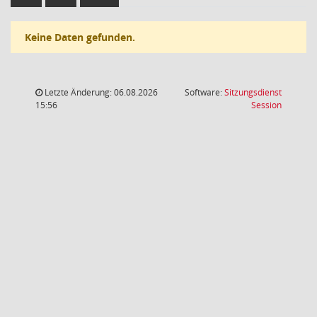
Keine Daten gefunden.
Letzte Änderung: 06.08.2026
Software:
Sitzungsdienst
(Wird in
15:56
Session