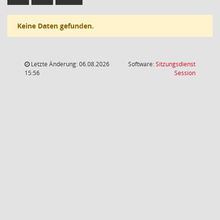
Keine Daten gefunden.
Letzte Änderung: 06.08.2026
Software:
Sitzungsdienst
(Wird in
15:56
Session