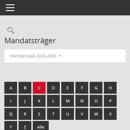
Toggle navigation
Rechercheauswahl
Mandatsträger
Wahlperiode 2025-2030
A
B
C
D
E
F
G
H
I
J
K
L
M
N
O
P
Q
R
S
T
U
V
W
X
Y
Z
Alle