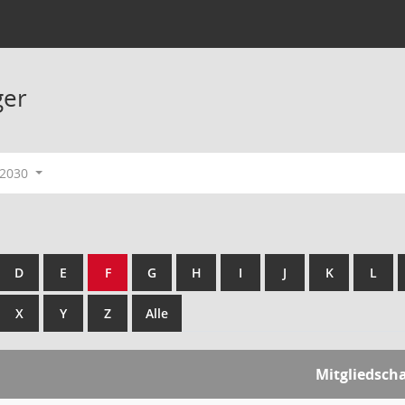
ger
-2030
D
E
F
G
H
I
J
K
L
X
Y
Z
Alle
Mitgliedscha