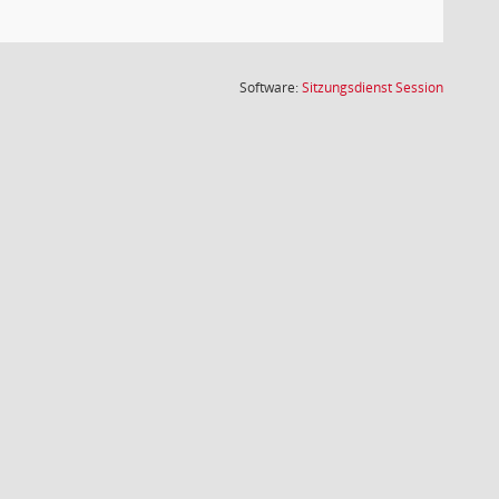
(Wird in
Software:
Sitzungsdienst
Session