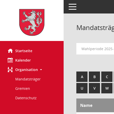
Toggle navigation
Mandatsträ
Wahlperiode 2025
Startseite
Kalender
Organisation
A
B
C
Mandatsträger
U
V
W
Gremien
Datenschutz
Name