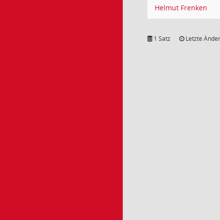
Helmut Frenken
1 Satz
Letzte Änder