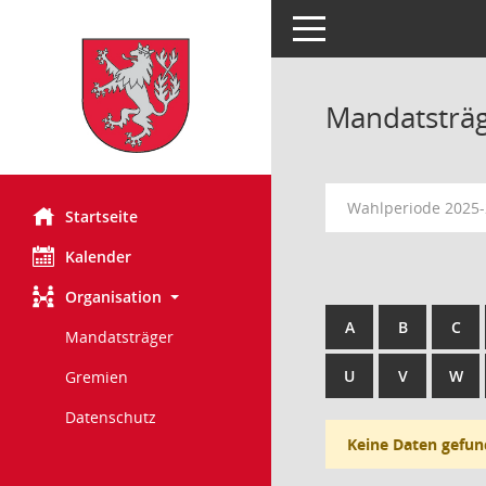
Toggle navigation
Mandatsträ
Wahlperiode 2025
Startseite
Kalender
Organisation
A
B
C
Mandatsträger
U
V
W
Gremien
Datenschutz
Keine Daten gefun