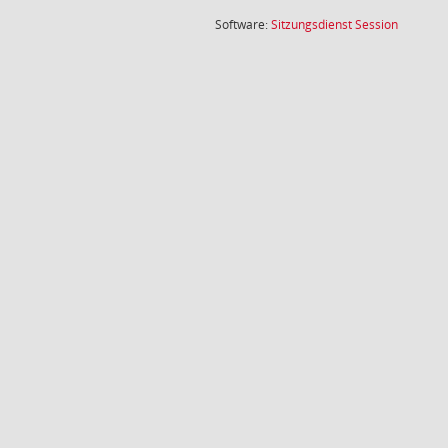
(Wird in
Software:
Sitzungsdienst
Session