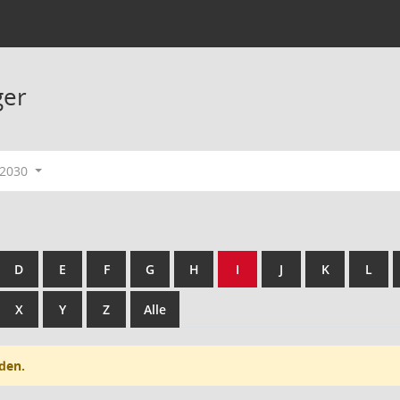
ger
-2030
D
E
F
G
H
I
J
K
L
X
Y
Z
Alle
den.