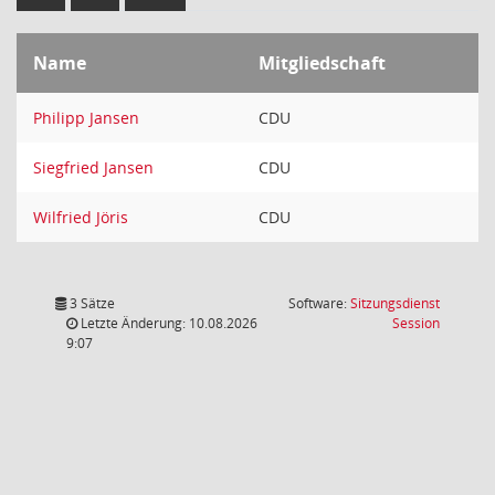
Name
Mitgliedschaft
Philipp Jansen
CDU
Siegfried Jansen
CDU
Wilfried Jöris
CDU
3 Sätze
Software:
Sitzungsdienst
(Wird in
Letzte Änderung: 10.08.2026
Session
9:07