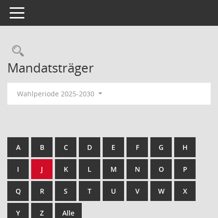
Toggle navigation
Rechercheauswahl
Mandatsträger
Wahlperiode 2025-2030
A
B
C
D
E
F
G
H
I
J
K
L
M
N
O
P
Q
R
S
T
U
V
W
X
Y
Z
Alle