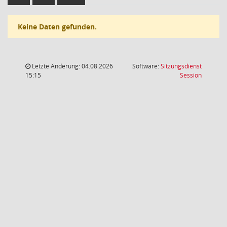
Keine Daten gefunden.
Letzte Änderung: 04.08.2026
Software:
Sitzungsdienst
(Wird in
15:15
Session