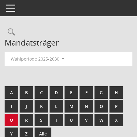
Toggle navigation
Rechercheauswahl
Mandatsträger
Wahlperiode 2025-2030
A
B
C
D
E
F
G
H
I
J
K
L
M
N
O
P
Q
R
S
T
U
V
W
X
Y
Z
Alle