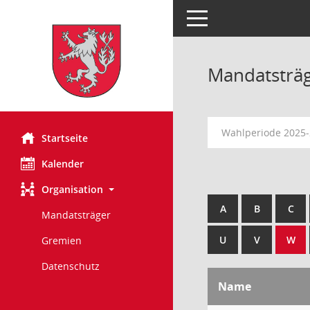
Toggle navigation
Mandatsträ
Wahlperiode 2025
Startseite
Kalender
Organisation
A
B
C
Mandatsträger
U
V
W
Gremien
Datenschutz
Name