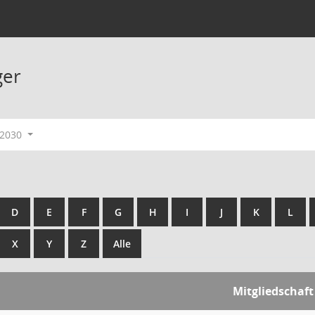
ger
-2030
D
E
F
G
H
I
J
K
L
X
Y
Z
Alle
Mitgliedschaft