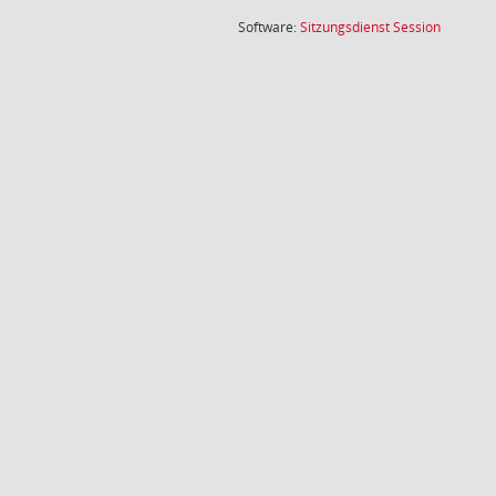
(Wird in
Software:
Sitzungsdienst
Session