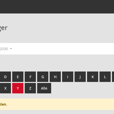
ger
-2030
D
E
F
G
H
I
J
K
L
X
Y
Z
Alle
den.