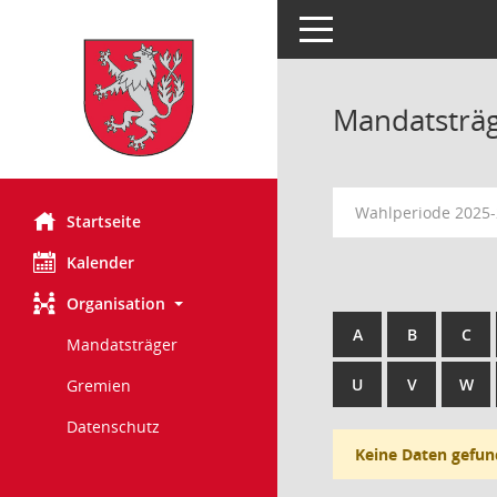
Toggle navigation
Mandatsträ
Wahlperiode 2025
Startseite
Kalender
Organisation
A
B
C
Mandatsträger
U
V
W
Gremien
Datenschutz
Keine Daten gefun