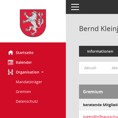
Toggle navigation
Bernd Klein
Informationen
Startseite
Kalender
Aktuell
Akt
Organisation
Mandatsträger
Gremium
Gremien
Datenschutz
beratende Mitglie
Jugendhilfeausschu