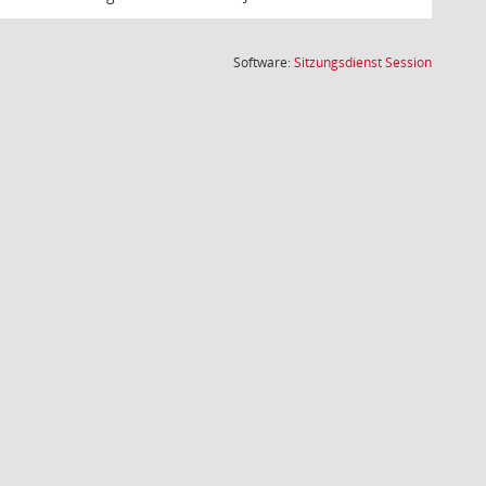
(Wird in
Software:
Sitzungsdienst
Session