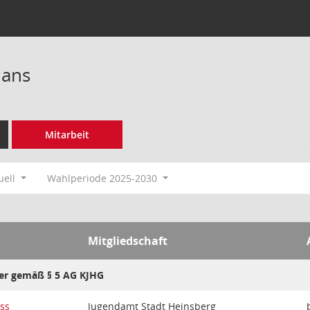
jans
Mitarbeit
uell
Wahlperiode 2025-2030
Mitgliedschaft
der gemäß § 5 AG KJHG
ss
Jugendamt Stadt Heinsberg