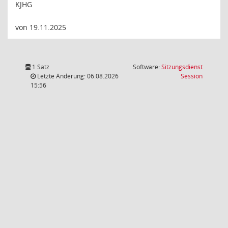
KJHG
von 19.11.2025
1 Satz
Software:
Sitzungsdienst
(Wird in
Letzte Änderung: 06.08.2026
Session
15:56