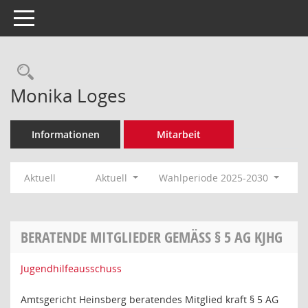
Toggle navigation
Rechercheauswahl
Monika Loges
Informationen
Mitarbeit
Aktuell
Aktuell
Wahlperiode 2025-2030
BERATENDE MITGLIEDER GEMÄSS § 5 AG KJHG
Jugendhilfeausschuss
Amtsgericht Heinsberg beratendes Mitglied kraft § 5 AG