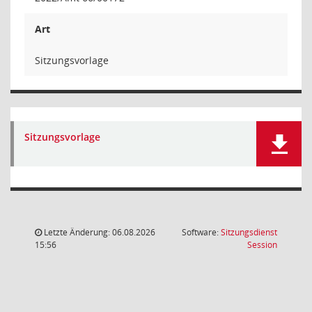
Art
Sitzungsvorlage
Sitzungsvorlage
Letzte Änderung: 06.08.2026
Software:
Sitzungsdienst
(Wird in
15:56
Session