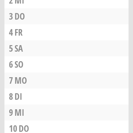
2
MI
3
DO
4
FR
5
SA
6
SO
7
MO
8
DI
9
MI
10
DO