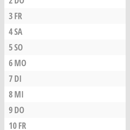
2
DO
3
FR
4
SA
5
SO
6
MO
7
DI
8
MI
9
DO
10
FR