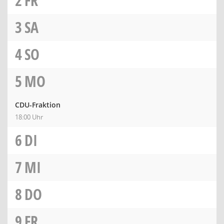
2
FR
3
SA
4
SO
5
MO
CDU-Fraktion
18:00 Uhr
6
DI
7
MI
8
DO
9
FR