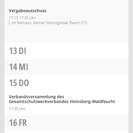
Vergabeausschuss
17:15-17:25 Uhr
im Rathaus, kleiner Sitzungssaal, Raum 213
13
DI
14
MI
15
DO
Verbandsversammlung des
Gesamtschulzweckverbandes Heinsberg-Waldfeucht
17:30 Uhr
16
FR