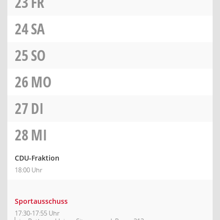
23
FR
24
SA
25
SO
26
MO
27
DI
28
MI
CDU-Fraktion
18:00 Uhr
Sportausschuss
17:30-17:55 Uhr