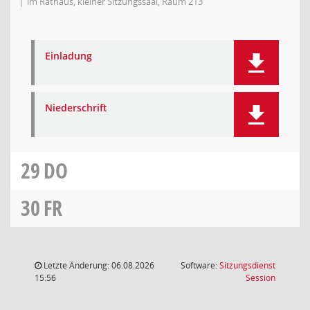
im Rathaus, kleiner Sitzungssaal, Raum 213
Einladung
Niederschrift
29
DO
30
FR
Letzte Änderung: 06.08.2026
Software:
Sitzungsdienst
(Wird in
15:56
Session