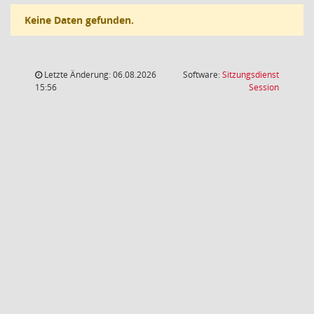
Keine Daten gefunden.
Letzte Änderung: 06.08.2026
Software:
Sitzungsdienst
(Wird in
15:56
Session