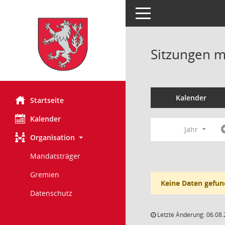
Toggle navigation
Sitzungen mi
Kalender
Startseite
Kalender
Jahr
Organisation
Mandatsträger
Gremien
Keine Daten gefun
Datenschutz
Letzte Änderung: 06.08.