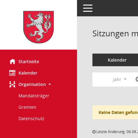
Toggle navigation
Sitzungen mi
Kalender
Startseite
Kalender
Jahr
Organisation
Mandatsträger
Gremien
Keine Daten gefun
Datenschutz
Letzte Änderung: 06.08.