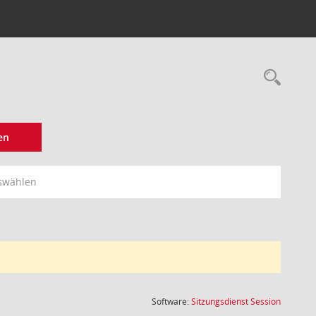
Rec
en
swählen
(Wird in
Software:
Sitzungsdienst
Session