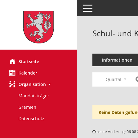
Toggle navigation
Schul- und 
Informationen
Startseite
Kalender
Quartal
Organisation
Mandatsträger
Gremien
Keine Daten gefun
Datenschutz
Letzte Änderung: 06.08.