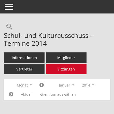
Toggle navigation
Rechercheauswahl
Schul- und Kulturausschuss -
Termine 2014
Informationen
Mitglieder
Vertreter
Sitzungen
Monat
Januar
2014
Aktuell
Gremium auswählen