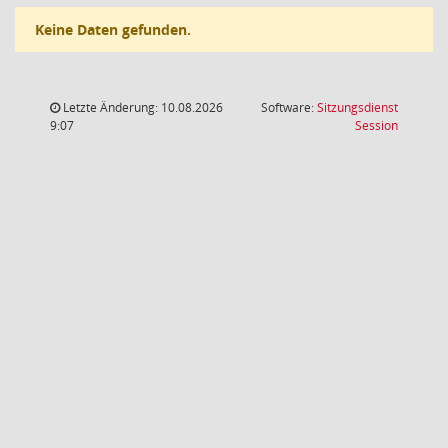
Keine Daten gefunden.
Letzte Änderung: 10.08.2026
Software:
Sitzungsdienst
(Wird in
9:07
Session