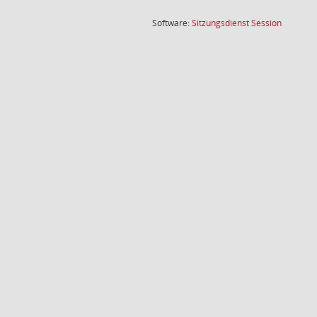
(Wird in
Software:
Sitzungsdienst
Session