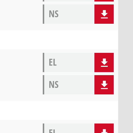
NS
EL
NS
EL