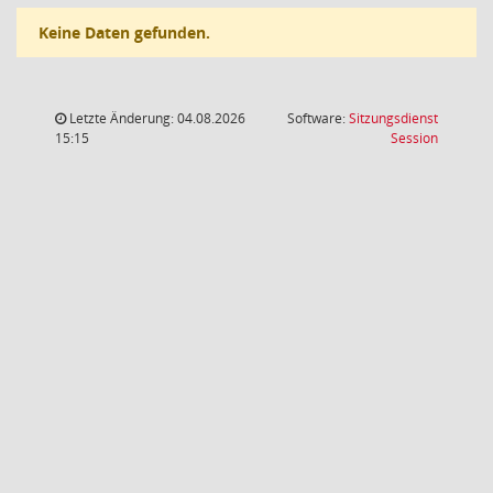
Keine Daten gefunden.
Letzte Änderung: 04.08.2026
Software:
Sitzungsdienst
(Wird in
15:15
Session