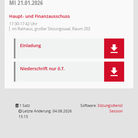
MI
21.01.2026
Haupt- und Finanzausschuss
17:30-17:42 Uhr
im Rathaus, großer Sitzungssaal, Raum 202
Einladung
Niederschrift nur ö.T.
1 Satz
Software:
Sitzungsdienst
(Wird in
Letzte Änderung: 04.08.2026
Session
15:15