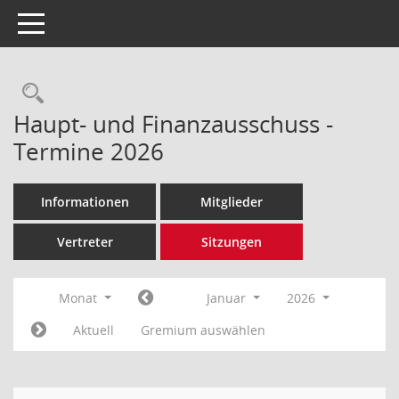
Toggle navigation
Rechercheauswahl
Haupt- und Finanzausschuss -
Termine 2026
Informationen
Mitglieder
Vertreter
Sitzungen
Monat
Januar
2026
Aktuell
Gremium auswählen