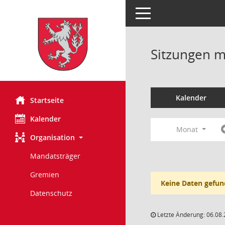
Toggle navigation
Sitzungen mi
Kalender
Startseite
Kalender
Monat
Organisation
Mandatsträger
Gremien
Keine Daten gefun
Datenschutz
Letzte Änderung: 06.08.