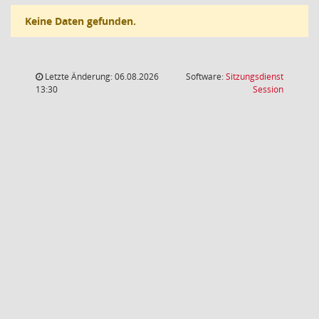
Keine Daten gefunden.
Letzte Änderung: 06.08.2026
Software:
Sitzungsdienst
(Wird in
13:30
Session