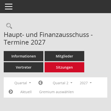
Toggle navigation
Rechercheauswahl
Haupt- und Finanzausschuss -
Termine 2027
Informationen
Mitglieder
Vertreter
Sitzungen
Quartal
Quartal 2
2027
Aktuell
Gremium auswählen