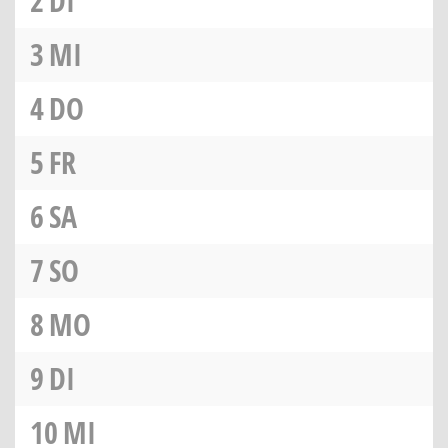
2
DI
3
MI
4
DO
5
FR
6
SA
7
SO
8
MO
9
DI
10
MI